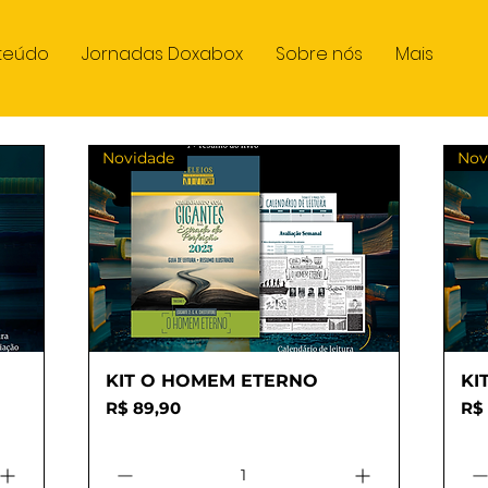
teúdo
Jornadas Doxabox
Sobre nós
Mais
Novidade
Nov
KIT O HOMEM ETERNO
Visualização rápida
KI
Preço
Pr
R$ 89,90
R$