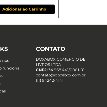
Adicionar ao Carrinho
NKS
CONTATO
DOXABOX COMERCIO DE
e nós
LIVROS LTDA
 funciona
CNPJ:
34.968.441/0001-01
contato@doxabox.com.br
os
(11) 94242-4141
n
icas