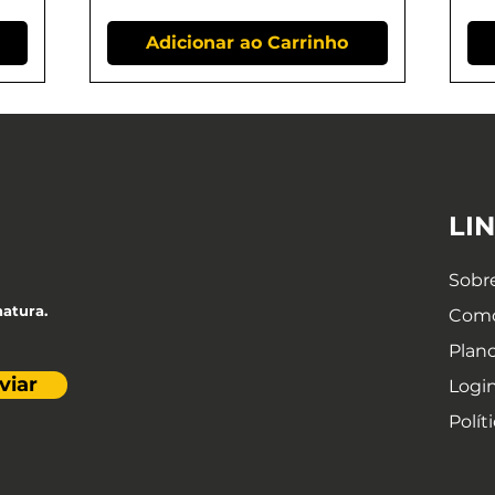
Adicionar ao Carrinho
LI
Sobr
natura.
Como
Plan
viar
Logi
Polít